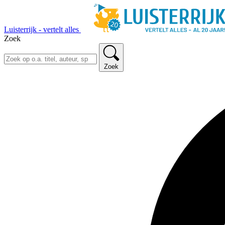
Luisterrijk - vertelt alles
Zoek
Zoek