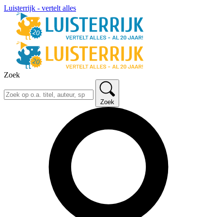
Luisterrijk - vertelt alles
Zoek
Zoek