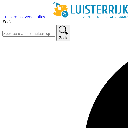
Luisterrijk - vertelt alles
Zoek
Zoek