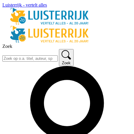
Luisterrijk - vertelt alles
Zoek
Zoek