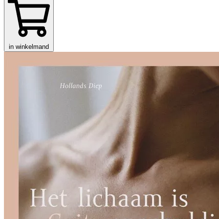
in winkelmand