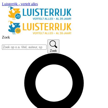
Luisterrijk - vertelt alles
Zoek
Zoek