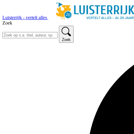
Luisterrijk - vertelt alles
Zoek
Zoek