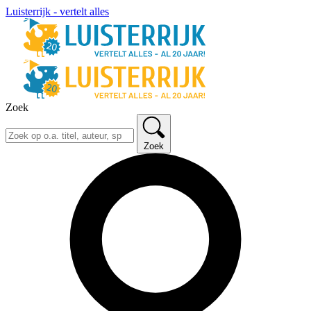
Luisterrijk - vertelt alles
Zoek
Zoek