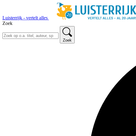
Luisterrijk - vertelt alles
Zoek
Zoek