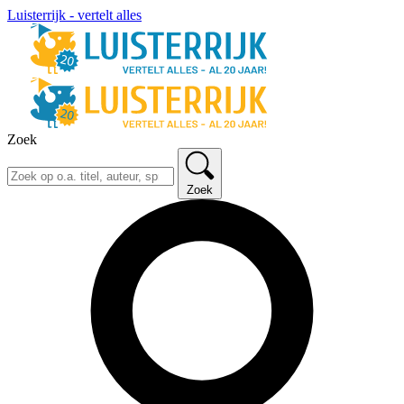
Luisterrijk - vertelt alles
Zoek
Zoek