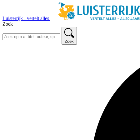
Luisterrijk - vertelt alles
Zoek
Zoek