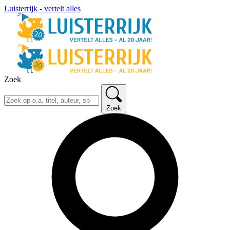
Luisterrijk - vertelt alles
Zoek
Zoek