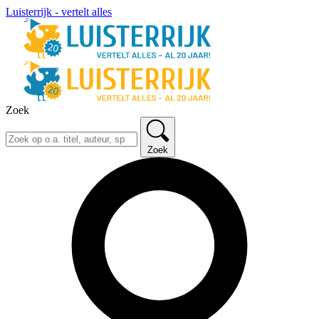
Luisterrijk - vertelt alles
Zoek
Zoek