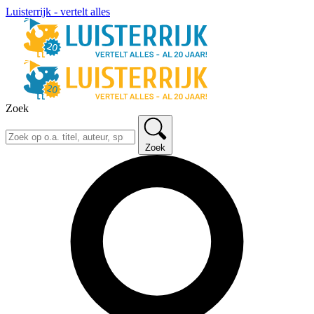
Luisterrijk - vertelt alles
Zoek
Zoek