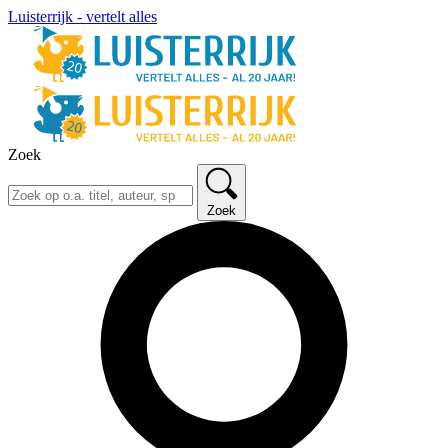
Luisterrijk - vertelt alles
Zoek
Zoek