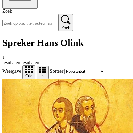
Zoek
Zoek
Spreker Hans Olink
1
resultaten
resultaten
Weergave
Sorteer
Grid
List