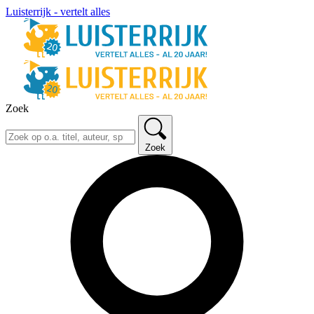
Luisterrijk - vertelt alles
Zoek
Zoek