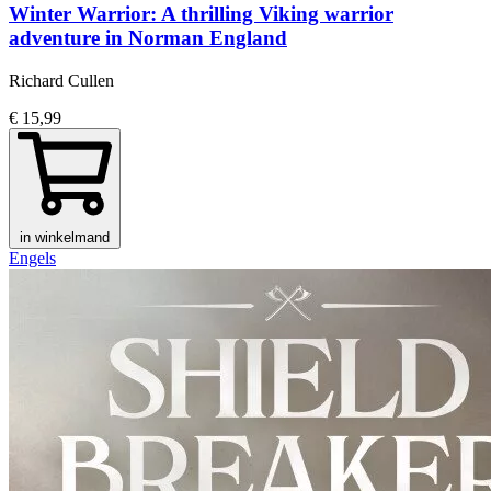
Winter Warrior: A thrilling Viking warrior
adventure in Norman England
Richard Cullen
€ 15,99
in winkelmand
Engels