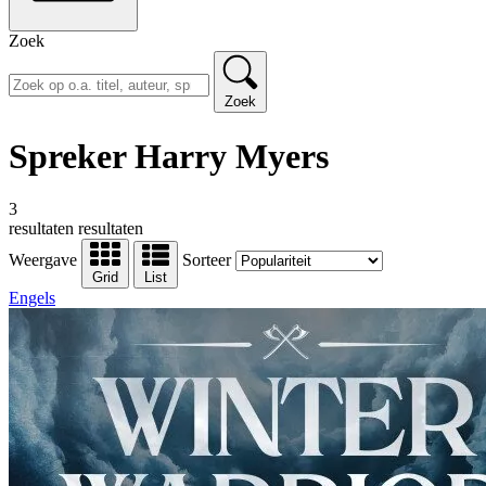
Zoek
Zoek
Spreker Harry Myers
3
resultaten
resultaten
Weergave
Sorteer
Grid
List
Engels