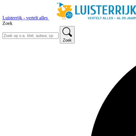
Luisterrijk - vertelt alles
Zoek
Zoek