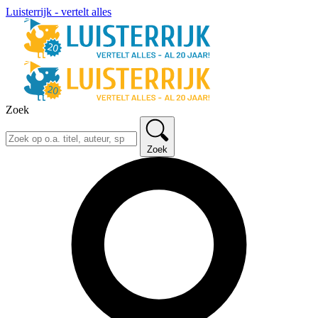
Luisterrijk - vertelt alles
Zoek
Zoek