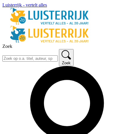
Luisterrijk - vertelt alles
Zoek
Zoek