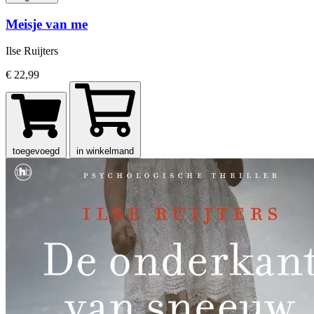
Meisje van me
Ilse Ruijters
€ 22,99
toegevoegd
in winkelmand