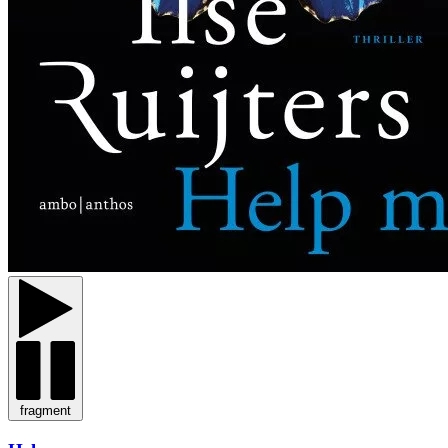
fragment