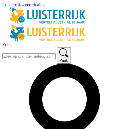
Luisterrijk - vertelt alles
Zoek
Zoek