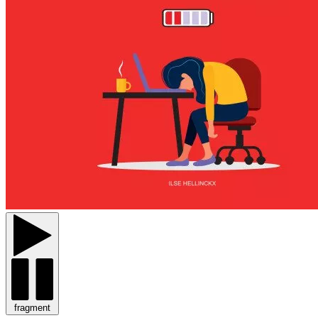
fragment