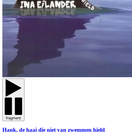
fragment
Hank, de haai die niet van zwemmen hield