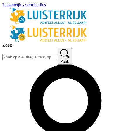
Luisterrijk - vertelt alles
Zoek
Zoek