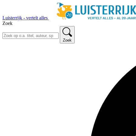
Luisterrijk - vertelt alles
Zoek
Zoek