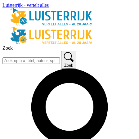
Luisterrijk - vertelt alles
Zoek
Zoek