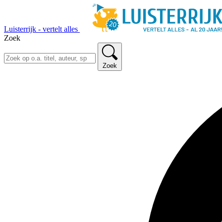
Luisterrijk - vertelt alles
Zoek
Zoek