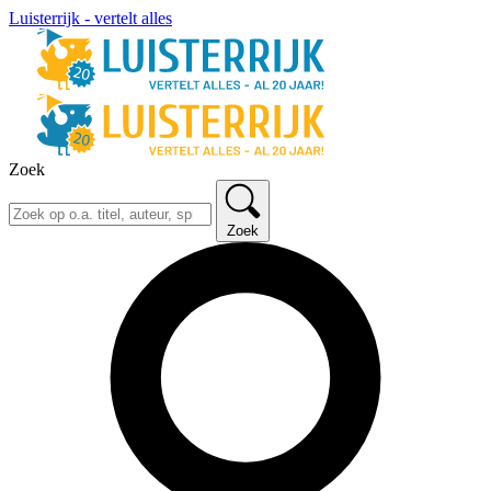
Luisterrijk - vertelt alles
Zoek
Zoek