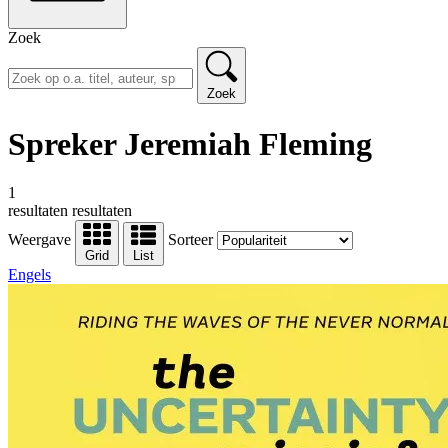
Zoek
Zoek
Spreker Jeremiah Fleming
1
resultaten
resultaten
Weergave
Sorteer
Grid
List
Engels