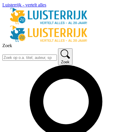
Luisterrijk - vertelt alles
Zoek
Zoek