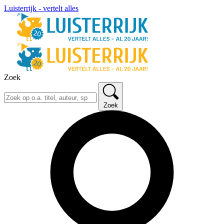
Luisterrijk - vertelt alles
Zoek
Zoek