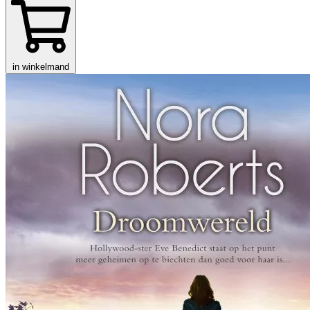
in winkelmand