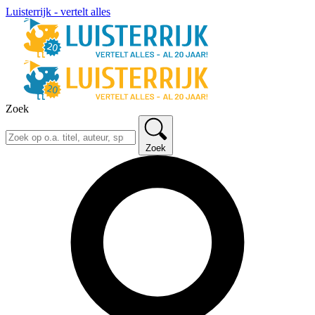
Luisterrijk - vertelt alles
Zoek
Zoek