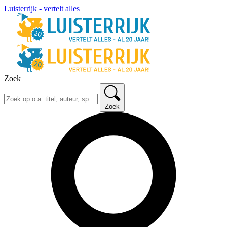
Luisterrijk - vertelt alles
Zoek
Zoek