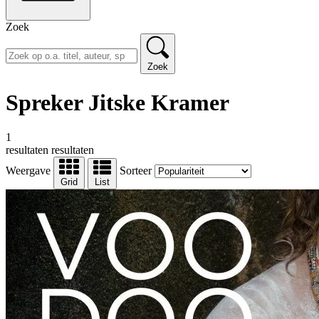
Zoek
Zoek
Spreker Jitske Kramer
1
resultaten
resultaten
Weergave
Sorteer
Grid
List