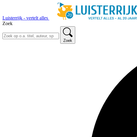
Luisterrijk - vertelt alles
Zoek
Zoek