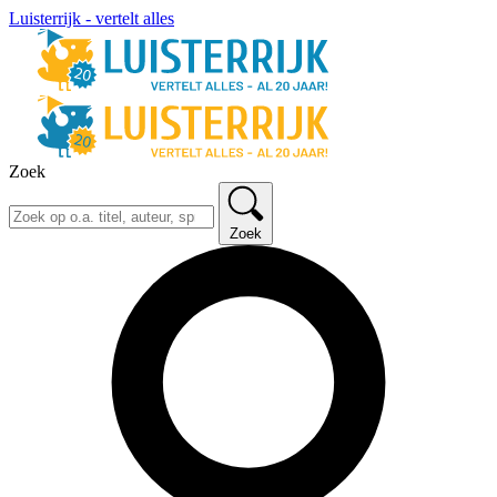
Luisterrijk - vertelt alles
Zoek
Zoek