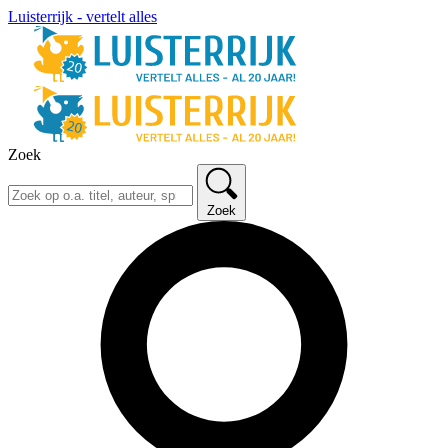
Luisterrijk - vertelt alles
Zoek
Zoek