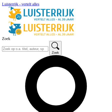
Luisterrijk - vertelt alles
Zoek
Zoek