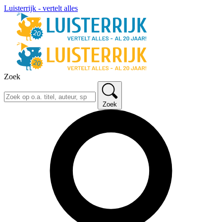
Luisterrijk - vertelt alles
Zoek
Zoek