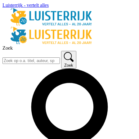
Luisterrijk - vertelt alles
Zoek
Zoek