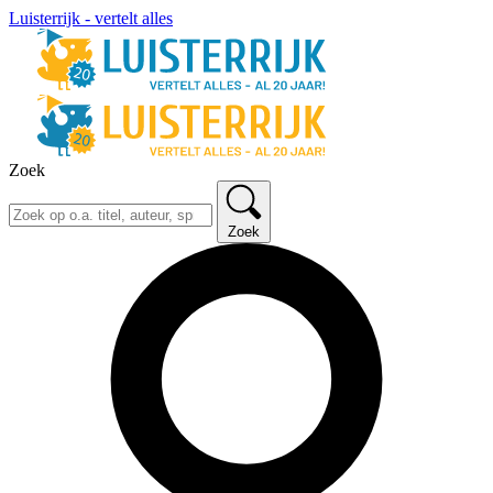
Luisterrijk - vertelt alles
Zoek
Zoek