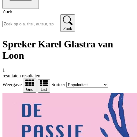
Zoek
Zoek
Spreker Karel Glastra van
Loon
1
resultaten
resultaten
Weergave
Sorteer
Grid
List