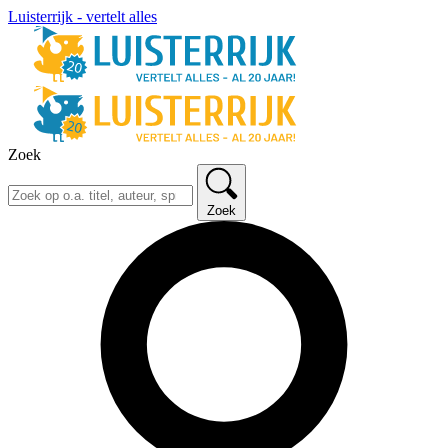
Luisterrijk - vertelt alles
Zoek
Zoek