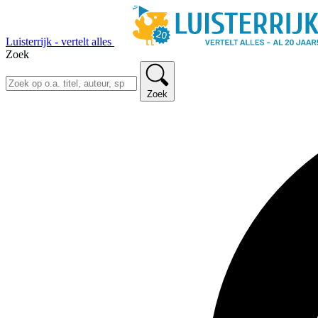
Luisterrijk - vertelt alles
Zoek
Zoek