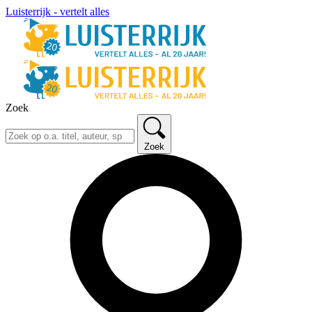
Luisterrijk - vertelt alles
Zoek
Zoek