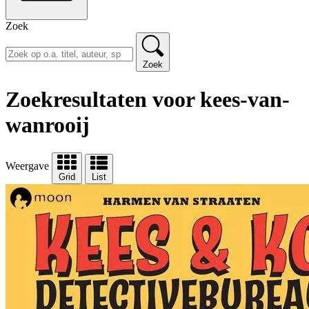
Zoek
Zoek
Zoekresultaten voor kees-van-
wanrooij
Weergave
Grid
List