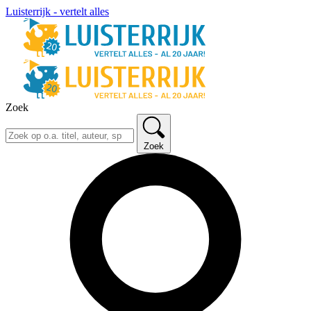
Luisterrijk - vertelt alles
Zoek
Zoek