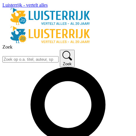
Luisterrijk - vertelt alles
Zoek
Zoek