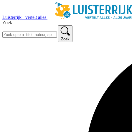
Luisterrijk - vertelt alles
Zoek
Zoek