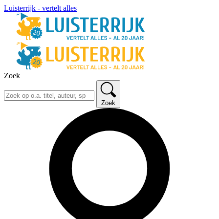
Luisterrijk - vertelt alles
Zoek
Zoek