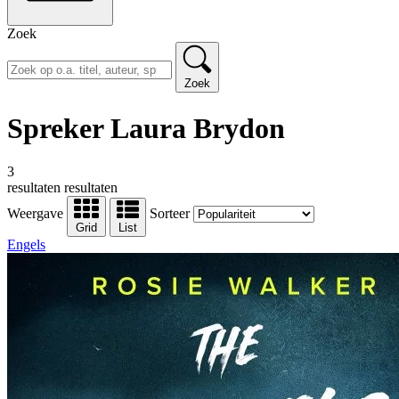
Zoek
Zoek
Spreker Laura Brydon
3
resultaten
resultaten
Weergave
Sorteer
Grid
List
Engels