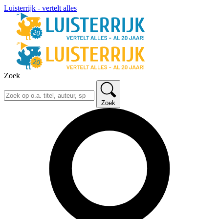
Luisterrijk - vertelt alles
Zoek
Zoek