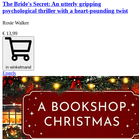
The Bride's Secret: An utterly gripping
psychological thriller with a heart-pounding twist
Rosie Walker
€ 13,99
in winkelmand
Engels