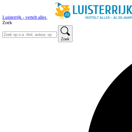
Luisterrijk - vertelt alles
Zoek
Zoek