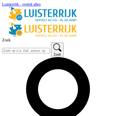
Luisterrijk - vertelt alles
Zoek
Zoek