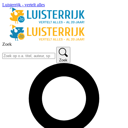
Luisterrijk - vertelt alles
Zoek
Zoek