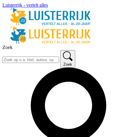
Luisterrijk - vertelt alles
Zoek
Zoek