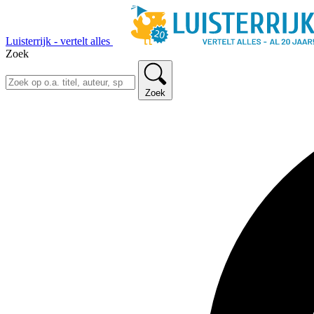
Luisterrijk - vertelt alles
Zoek
Zoek