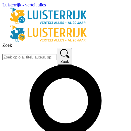
Luisterrijk - vertelt alles
Zoek
Zoek